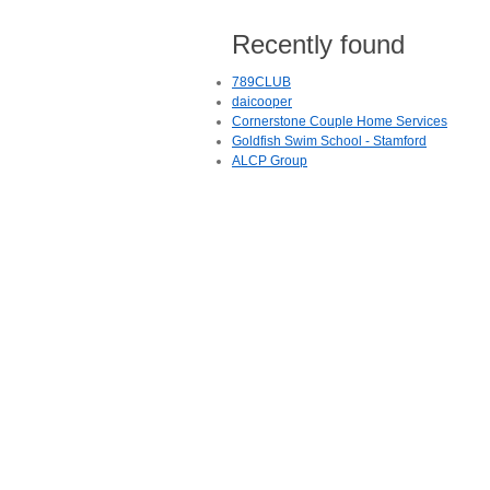
Recently found
789CLUB
daicooper
Cornerstone Couple Home Services
Goldfish Swim School - Stamford
ALCP Group