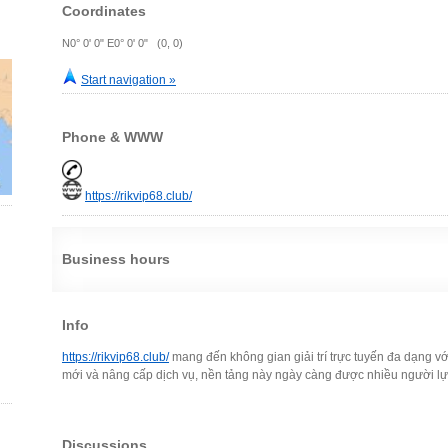
Coordinates
N0° 0' 0" E0° 0' 0" (0, 0)
Start navigation »
Phone & WWW
https://rikvip68.club/
Business hours
Info
https://rikvip68.club/
mang đến không gian giải trí trực tuyến đa dạng với
mới và nâng cấp dịch vụ, nền tảng này ngày càng được nhiều người lự
Discussions