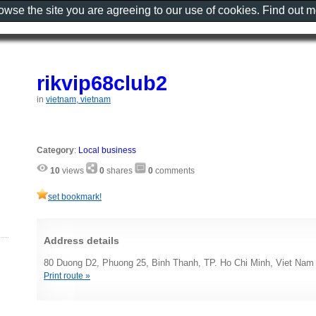
rowse the site you are agreeing to our use of cookies. Find out 
rikvip68club2
in
vietnam, vietnam
Category
:
Local business
10
views
0
shares
0
comments
set bookmark!
Address details
80 Duong D2, Phuong 25, Binh Thanh, TP. Ho Chi Minh, Viet Nam
Print route »