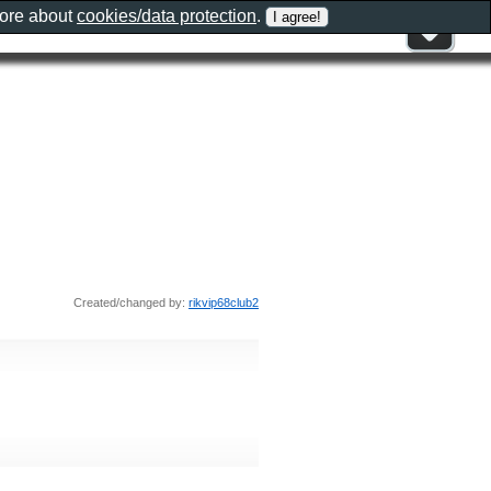
more about
cookies/data protection
.
Created/changed by:
rikvip68club2