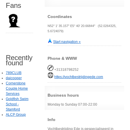
Fans
Coordinates
N52° 1' 35.157" E5° 40' 20.66844" (52.0264325,
5.6724079)
Start navigation »
Recently
Phone & WWW
found
+31318798252
789CLUB
https://vochtbestrijdingede.com
daicooper
Cornerstone
Couple Home
Services
Business hours
Goldfish Swim
School -
Monday to Sunday 07:00-22:00
Stamford
ALCP Group
Info
Vochtbestrijding Ede is gespecialiseerd in