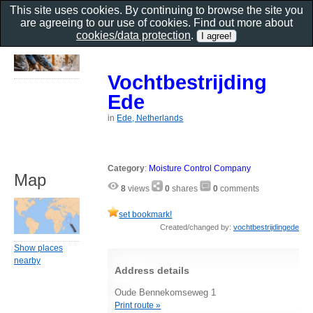
This site uses cookies. By continuing to browse the site you
are agreeing to our use of cookies. Find out more about
cookies/data protection
.
Vochtbestrijding
Ede
in
Ede, Netherlands
Category
:
Moisture Control Company
Map
8
views
0
shares
0
comments
set bookmark!
Created/changed by:
vochtbestrijdingede
Show places
nearby
Address details
Oude Bennekomseweg 1
Print route »