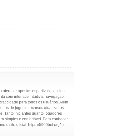
 oferecer apostas esportivas, cassino
ta com interface intuitiva, navegação
raticidade para todos os usuários. Além
gorias de jogos e recursos atualizados
. Tanto iniciantes quanto jogadores
ra simples e confortável. Para conhecer
o site oficial: https://5900bet.org/ e