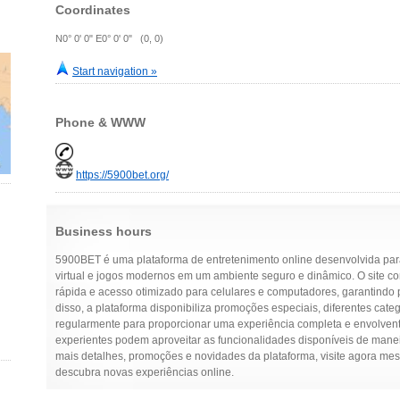
Coordinates
N0° 0' 0" E0° 0' 0" (0, 0)
Start navigation »
Phone & WWW
https://5900bet.org/
Business hours
5900BET é uma plataforma de entretenimento online desenvolvida para
virtual e jogos modernos em um ambiente seguro e dinâmico. O site con
rápida e acesso otimizado para celulares e computadores, garantindo p
disso, a plataforma disponibiliza promoções especiais, diferentes cate
regularmente para proporcionar uma experiência completa e envolvente
experientes podem aproveitar as funcionalidades disponíveis de manei
mais detalhes, promoções e novidades da plataforma, visite agora mesmo 
descubra novas experiências online.