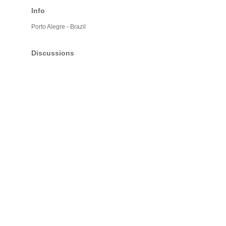
Info
Porto Alegre - Brazil
Discussions