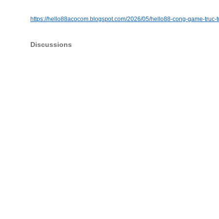
https://hello88acocom.blogspot.com/2026/05/hello88-cong-game-truc-tuy
Discussions