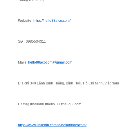
Website:
https://hello88a.co.com/
SĐT 0985534311
Mails:
hello88acocom@gmail.com
Địa chỉ 340 Lãnh Binh Thăng, Bình Thới, Hồ Chí Minh, Việt Nam
Hastag #hello88 #hello 88 #hello88com
https://www.linkedin.com/in/hello88acocom/