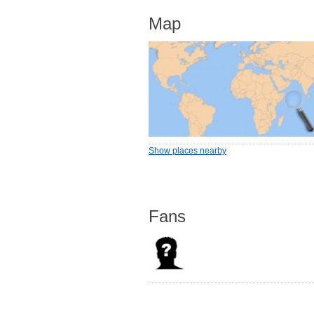
Map
Show places nearby
Fans