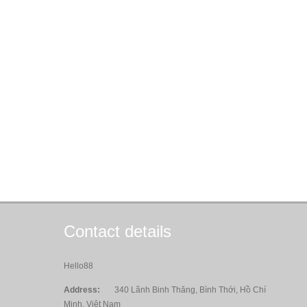
Contact details
Hello88
Address:
340 Lãnh Binh Thăng, Bình Thới, Hồ Chí
Minh, Việt Nam