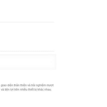
, giao diện thân thiện và trải nghiệm mượt
 tiện lợi trên nhiều thiết bị khác nhau.