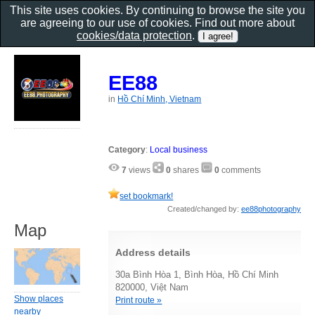
This site uses cookies. By continuing to browse the site you
are agreeing to our use of cookies. Find out more about
cookies/data protection
.
EE88
in
Hồ Chí Minh, Vietnam
Category
:
Local business
7
views
0
shares
0
comments
set bookmark!
Created/changed by:
ee88photography
Map
Address details
30a Bình Hòa 1, Bình Hòa, Hồ Chí Minh
820000, Việt Nam
Show places
Print route »
nearby