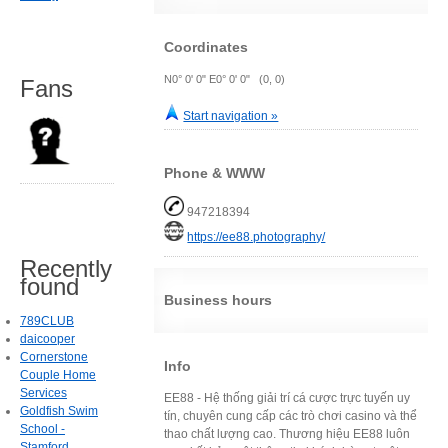
Coordinates
N0° 0' 0" E0° 0' 0" (0, 0)
Fans
Start navigation »
Phone & WWW
947218394
https://ee88.photography/
Recently
found
Business hours
789CLUB
daicooper
Cornerstone
Info
Couple Home
Services
EE88 - Hệ thống giải trí cá cược trực tuyến uy
Goldfish Swim
tín, chuyên cung cấp các trò chơi casino và thể
School -
thao chất lượng cao. Thương hiệu EE88 luôn
Stamford