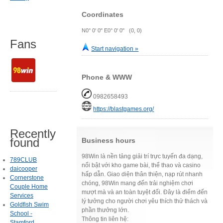
Coordinates
N0° 0' 0" E0° 0' 0" (0, 0)
Fans
Start navigation »
Phone & WWW
0982658493
https://blastgames.org/
Recently
found
Business hours
98Win là nền tảng giải trí trực tuyến đa dạng,
789CLUB
nổi bật với kho game bài, thể thao và casino
daicooper
hấp dẫn. Giao diện thân thiện, nạp rút nhanh
Cornerstone
chóng, 98Win mang đến trải nghiệm chơi
Couple Home
mượt mà và an toàn tuyệt đối. Đây là điểm đến
Services
lý tưởng cho người chơi yêu thích thử thách và
Goldfish Swim
phần thưởng lớn.
School -
Thông tin liên hệ:
Stamford