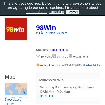
This site uses cookies. By continuing to browse the site you
are agreeing to our use of cookies. Find out more about
cookies/data protection
.
98Win
in
Hồ Chí Minh, Vietnam
Category
:
Local business
26
views
0
shares
0
comments
Created/changed by:
blastgamesorg
set bookmark!
Map
Address details
39a Đường D5, Phường 25, Bình Thạnh,
Hồ Chí Minh, Việt Nam
Print route »
Show places
nearby