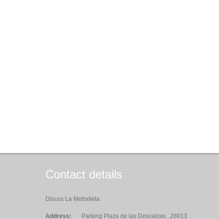
Contact details
Discos La Metralleta
Address:
Parking Plaza de las Descalzas , 28013