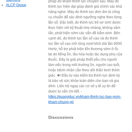
pháp đo khám thính lực chuyên sâu. Máy đo
ALCP Group
thính lực hiện đại giúp đánh giá chính xác khả
năng nghe. Máy đo thính lực đơn âm là công
cụ chuẩn để xác định ngưỡng nghe theo từng
tần số. Đặc biệt, đo thính lực trẻ sơ sinh được
thực hiện với kỹ thuật nhẹ nhàng, không xâm
lấn, phát hiện sớm các vấn đề bẩm sinh. Bên
cạnh đó, đo thính lực tần số cao và đo thính
lực tần số cao mở rộng vượt khỏi dải tần 8000
Hertz, hỗ trợ phát hiện tổn thương sớm ở ốc
tai do tiếng ồn, lão hóa hoặc tác dụng phụ của
thuốc. Đây là giải pháp thiết yếu cho người
làm việc trong môi trường ồn, người cao tuổi,
hoặc bệnh nhân cần theo dõi thần kinh thính
giác. 🔊 Đầu tư vào kiểm tra thính lực định kỳ
là bảo vệ sức khỏe toàn diện cho bạn và gia
đình. Liên hệ ngay các cơ sở y tế uy tín để
được tư vấn chi tiết. -
https://quangduc.vn/kham-thinh-luc-bao-gom-
kham-nhung-gi/
Discussions