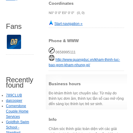
Coordinates
N0° 0' 0" E0° 0' 0" (0, 0)
Start navigation »
Fans
Phone & WWW
0658995111
http://www.quangduc.vn/kham-thinh-luc-
bao-gom-kham-nhung-gi/
Recently
found
Business hours
Đo khám thính lực chuyên sâu: Từ máy đo
789CLUB
thính lực đơn âm, thính lực tần số cao mở rộng
daicooper
đến sàng lọc thính lực trẻ sơ sinh.
Cornerstone
Couple Home
Services
Info
Goldfish Swim
School -
Chăm sóc thính giác toàn diện với các giải
Stamford