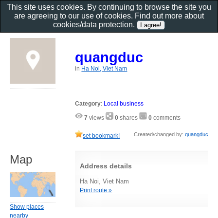
This site uses cookies. By continuing to browse the site you
are agreeing to our use of cookies. Find out more about
cookies/data protection
.
quangduc
in
Ha Noi, Viet Nam
Category
:
Local business
7
views
0
shares
0
comments
Created/changed by:
quangduc
set bookmark!
Map
Address details
Ha Noi, Viet Nam
Print route »
Show places
nearby