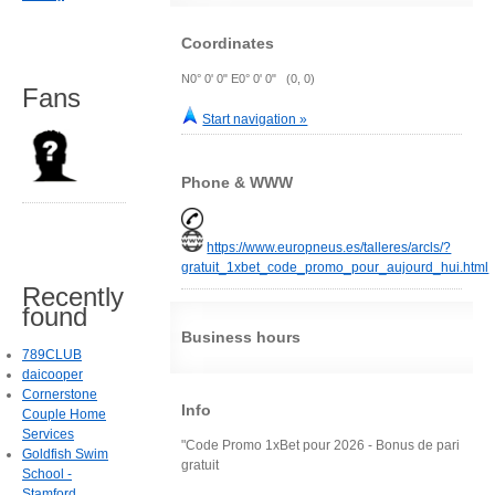
Coordinates
N0° 0' 0" E0° 0' 0" (0, 0)
Fans
Start navigation »
Phone & WWW
https://www.europneus.es/talleres/arcls/?
gratuit_1xbet_code_promo_pour_aujourd_hui.html
Recently
found
Business hours
789CLUB
daicooper
Cornerstone
Info
Couple Home
Services
"Code Promo 1xBet pour 2026 - Bonus de pari
Goldfish Swim
gratuit
School -
Stamford