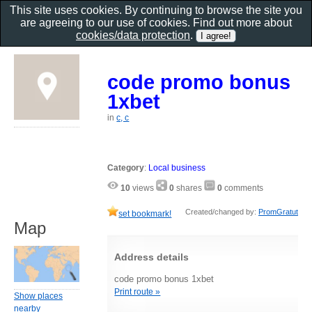
This site uses cookies. By continuing to browse the site you
are agreeing to our use of cookies. Find out more about
cookies/data protection
.
code promo bonus
1xbet
in
c, c
Category
:
Local business
10
views
0
shares
0
comments
Created/changed by:
PromGratut
set bookmark!
Map
Address details
code promo bonus 1xbet
Print route »
Show places
nearby