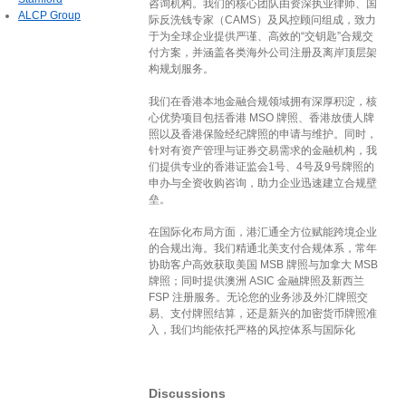
咨询机构。我们的核心团队由资深执业律师、国
ALCP Group
际反洗钱专家（CAMS）及风控顾问组成，致力
于为全球企业提供严谨、高效的“交钥匙”合规交
付方案，并涵盖各类海外公司注册及离岸顶层架
构规划服务。
我们在香港本地金融合规领域拥有深厚积淀，核
心优势项目包括香港 MSO 牌照、香港放债人牌
照以及香港保险经纪牌照的申请与维护。同时，
针对有资产管理与证券交易需求的金融机构，我
们提供专业的香港证监会1号、4号及9号牌照的
申办与全资收购咨询，助力企业迅速建立合规壁
垒。
在国际化布局方面，港汇通全方位赋能跨境企业
的合规出海。我们精通北美支付合规体系，常年
协助客户高效获取美国 MSB 牌照与加拿大 MSB
牌照；同时提供澳洲 ASIC 金融牌照及新西兰
FSP 注册服务。无论您的业务涉及外汇牌照交
易、支付牌照结算，还是新兴的加密货币牌照准
入，我们均能依托严格的风控体系与国际化
Discussions