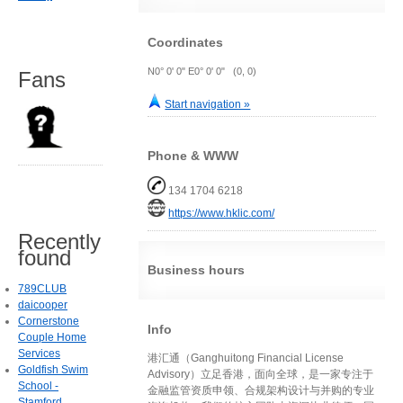
Coordinates
N0° 0' 0" E0° 0' 0" (0, 0)
Fans
Start navigation »
Phone & WWW
134 1704 6218
https://www.hklic.com/
Recently
found
Business hours
789CLUB
daicooper
Cornerstone
Info
Couple Home
Services
港汇通（Ganghuitong Financial License
Goldfish Swim
Advisory）立足香港，面向全球，是一家专注于
School -
金融监管资质申领、合规架构设计与并购的专业
Stamford