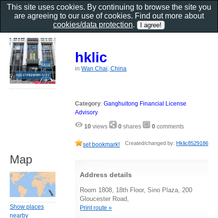
This site uses cookies. By continuing to browse the site you
are agreeing to our use of cookies. Find out more about
cookies/data protection
.
hklic
in
Wan Chai, China
Category
:
Ganghuitong Financial License
Advisory
10
views
0
shares
0
comments
Created/changed by:
Hklic8529186
set bookmark!
Map
Address details
Room 1808, 18th Floor, Sino Plaza, 200
Gloucester Road,
Show places
Print route »
nearby