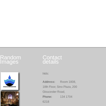
Random
Contact
Images
details
hklic
Address:
Room 1808,
18th Floor, Sino Plaza, 200
Gloucester Road,
Phone:
134 1704
6218