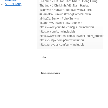
Địa chỉ: 129 Đ. Tân Thới Nhất 1, Đông Hưng
ALCP Group
Thuận, Hồ Chí Minh, Việt Nam Hastag:
#Sunwin #SunwinClub #SunwinClubBiz
#GameBaiSunwin #CongGameSunwin
#NhaCaiSunwin #LinkSunwin
#DangKySunwin #TaiXiuSunwin
https://www.youtube.com/@sunwinclubbiz
https://x.com/sunwinclubbiz
https://www.pinterest.com/sunwinclubbiz/_profile/
https://500px.com/p/sunwinclubbiz
https://gravatar.com/sunwinclubbiz
Info
Discussions