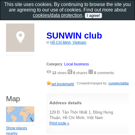
This site uses cookies. By continuing to browse the site you
are agreeing to our use of cookies. Find out more about
cookies/data protection
.
SUNWIN club
in
Hồ Chí Minh, Vietnam
Category
:
Local business
12
views
0
shares
0
comments
Created/changed by:
sunwinclubbiz
set bookmark!
Map
Address details
129 Đ. Tân Thới Nhất 1, Đông Hưng
Thuận, Hồ Chí Minh, Việt Nam
Print route »
Show places
nearby