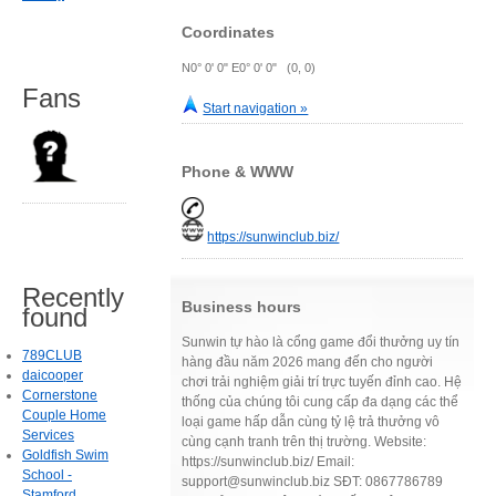
Coordinates
N0° 0' 0" E0° 0' 0" (0, 0)
Fans
Start navigation »
Phone & WWW
https://sunwinclub.biz/
Recently
Business hours
found
Sunwin tự hào là cổng game đổi thưởng uy tín
789CLUB
hàng đầu năm 2026 mang đến cho người
daicooper
chơi trải nghiệm giải trí trực tuyến đỉnh cao. Hệ
Cornerstone
thống của chúng tôi cung cấp đa dạng các thể
Couple Home
loại game hấp dẫn cùng tỷ lệ trả thưởng vô
Services
cùng cạnh tranh trên thị trường. Website:
Goldfish Swim
https://sunwinclub.biz/ Email:
School -
support@sunwinclub.biz SĐT: 0867786789
Stamford