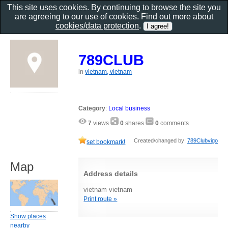
This site uses cookies. By continuing to browse the site you
are agreeing to our use of cookies. Find out more about
cookies/data protection
.
789CLUB
in
vietnam, vietnam
Category
:
Local business
7
views
0
shares
0
comments
Created/changed by:
789Clubvigo
set bookmark!
Map
Address details
vietnam vietnam
Print route »
Show places
nearby