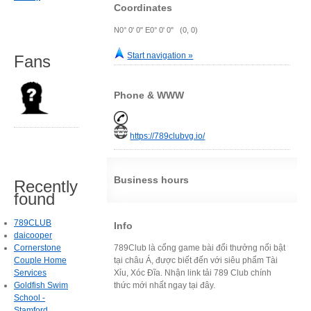
Coordinates
N0° 0' 0" E0° 0' 0" (0, 0)
Start navigation »
Fans
Phone & WWW
https://789clubvg.io/
Business hours
Recently
found
789CLUB
Info
daicooper
Cornerstone
789Club là cổng game bài đổi thưởng nổi bật
Couple Home
tại châu Á, được biết đến với siêu phẩm Tài
Services
Xỉu, Xóc Đĩa. Nhận link tải 789 Club chính
Goldfish Swim
thức mới nhất ngay tại đây.
School -
Stamford