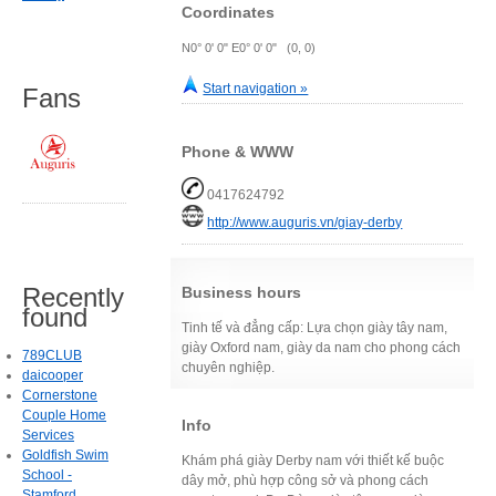
Coordinates
N0° 0' 0" E0° 0' 0" (0, 0)
Start navigation »
Fans
Phone & WWW
0417624792
http://www.auguris.vn/giay-derby
Recently
Business hours
found
Tinh tế và đẳng cấp: Lựa chọn giày tây nam,
giày Oxford nam, giày da nam cho phong cách
789CLUB
chuyên nghiệp.
daicooper
Cornerstone
Couple Home
Info
Services
Goldfish Swim
Khám phá giày Derby nam với thiết kế buộc
School -
dây mở, phù hợp công sở và phong cách
Stamford