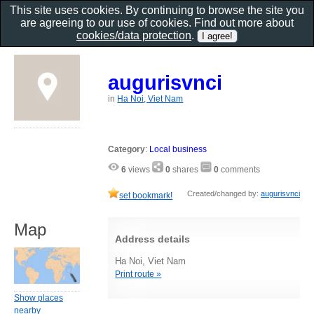
This site uses cookies. By continuing to browse the site you
are agreeing to our use of cookies. Find out more about
cookies/data protection
.
augurisvnci
in
Ha Noi, Viet Nam
Category
:
Local business
6
views
0
shares
0
comments
Created/changed by:
augurisvnci
set bookmark!
Map
Address details
Ha Noi, Viet Nam
Print route »
Show places
nearby