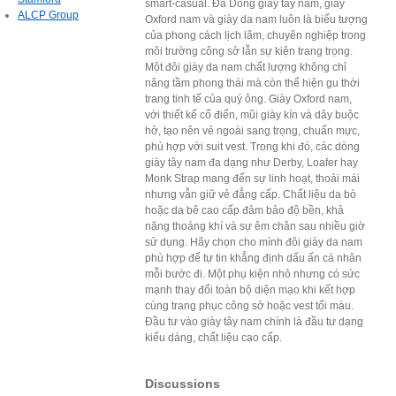
smart-casual. Đa Dòng giày tây nam, giày
ALCP Group
Oxford nam và giày da nam luôn là biểu tượng
của phong cách lịch lãm, chuyên nghiệp trong
môi trường công sở lẫn sự kiện trang trọng.
Một đôi giày da nam chất lượng không chỉ
nâng tầm phong thái mà còn thể hiện gu thời
trang tinh tế của quý ông. Giày Oxford nam,
với thiết kế cổ điển, mũi giày kín và dây buộc
hở, tạo nên vẻ ngoài sang trọng, chuẩn mực,
phù hợp với suit vest. Trong khi đó, các dòng
giày tây nam đa dạng như Derby, Loafer hay
Monk Strap mang đến sự linh hoạt, thoải mái
nhưng vẫn giữ vẻ đẳng cấp. Chất liệu da bò
hoặc da bê cao cấp đảm bảo độ bền, khả
năng thoáng khí và sự êm chân sau nhiều giờ
sử dụng. Hãy chọn cho mình đôi giày da nam
phù hợp để tự tin khẳng định dấu ấn cá nhân
mỗi bước đi. Một phụ kiện nhỏ nhưng có sức
mạnh thay đổi toàn bộ diện mạo khi kết hợp
cùng trang phục công sở hoặc vest tối màu.
Đầu tư vào giày tây nam chính là đầu tư dạng
kiểu dáng, chất liệu cao cấp.
Discussions