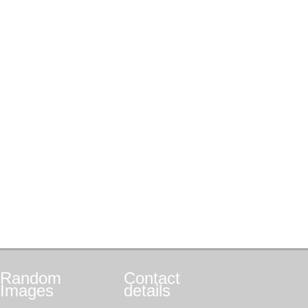
Random
Contact
Images
details