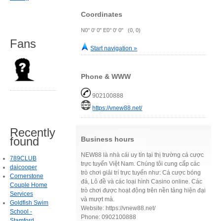
Coordinates
N0° 0' 0" E0° 0' 0" (0, 0)
Fans
Start navigation »
Phone & WWW
902100888
https://vnew88.net/
Recently
found
Business hours
NEW88 là nhà cái uy tín tại thị trường cá cược
789CLUB
trực tuyến Việt Nam. Chúng tôi cung cấp các
daicooper
trò chơi giải trí trực tuyến như: Cá cược bóng
Cornerstone
đá, Lô đề và các loại hình Casino online. Các
Couple Home
trò chơi được hoạt động trên nền tảng hiện đại
Services
và mượt mà.
Goldfish Swim
Website: https://vnew88.net/
School -
Phone: 0902100888
Stamford