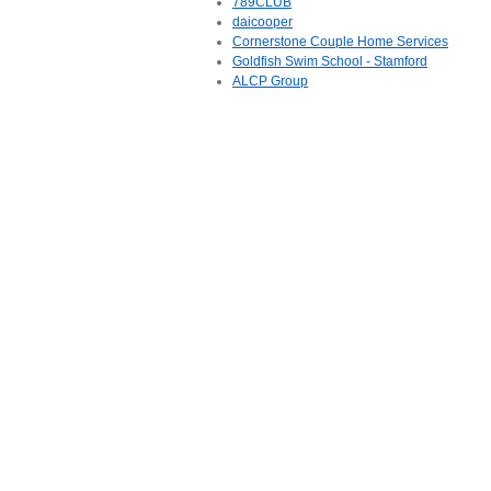
789CLUB
daicooper
Cornerstone Couple Home Services
Goldfish Swim School - Stamford
ALCP Group