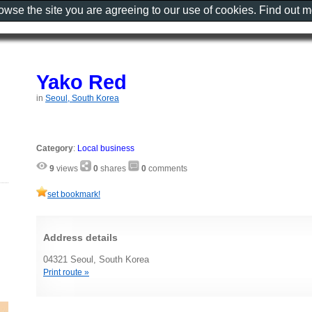
rowse the site you are agreeing to our use of cookies. Find out 
Yako Red
in
Seoul, South Korea
Category
:
Local business
9
views
0
shares
0
comments
set bookmark!
Address details
04321 Seoul, South Korea
Print route »