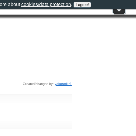
more about
cookies/data protection
.
Created/changed by:
yakoredkr1