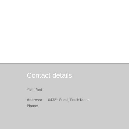
Contact details
Yako Red
Address:
04321 Seoul, South Korea
Phone: