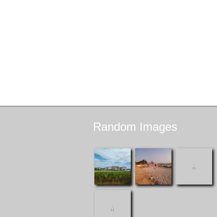
Random
Images