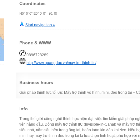
Coordinates
N0° 0' 0" E0° 0' 0" (0, 0)
Start navigation »
Phone & WWW
0896728289
http://www.quangduc.vn/may-tro-thinh-iic/
Business hours
Giải pháp thính lực tối ưu: Máy trợ thính vô hình, mini, đeo trong tai –
Info
Trong thế giới công nghệ thính học hiện đại, việc tìm kiếm giải pháp 
tiên hàng đầu. Dòng máy trợ thính IIC (Invisible-In-Canal) và máy trợ th
siêu nhỏ, nằm sâu bên trong ống tai, hoàn toàn kín đáo khi đeo. Nếu b
mini hay máy trợ thính đeo trong tai là lựa chọn linh hoạt, phù hợp vớ