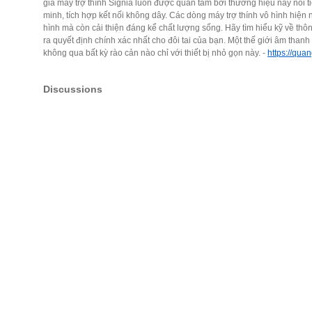
giá máy trợ thính Signia luôn được quan tâm bởi thương hiệu này nổi t
minh, tích hợp kết nối không dây. Các dòng máy trợ thính vô hình hiện 
hình mà còn cải thiện đáng kể chất lượng sống. Hãy tìm hiểu kỹ về thô
ra quyết định chính xác nhất cho đôi tai của bạn. Một thế giới âm th
không qua bất kỳ rào cản nào chỉ với thiết bị nhỏ gọn này. -
https://quan
Discussions