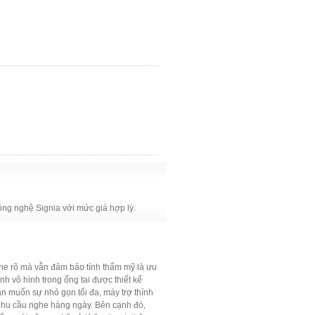
 Công nghệ Signia với mức giá hợp lý.
nghe rõ mà vẫn đảm bảo tính thẩm mỹ là ưu
ính vô hình trong ống tai được thiết kế
ạn muốn sự nhỏ gọn tối đa, máy trợ thính
i nhu cầu nghe hàng ngày. Bên cạnh đó,