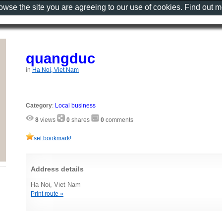
rowse the site you are agreeing to our use of cookies. Find out 
quangduc
in
Ha Noi, Viet Nam
Category
:
Local business
8
views
0
shares
0
comments
set bookmark!
Address details
Ha Noi, Viet Nam
Print route »