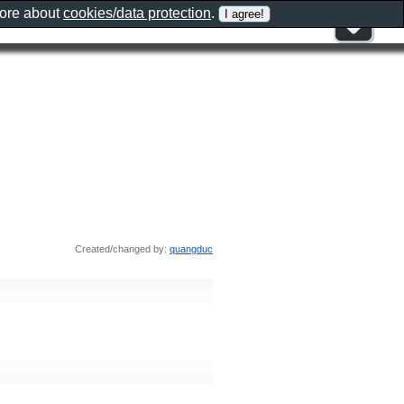
more about
cookies/data protection
.
Created/changed by:
quangduc