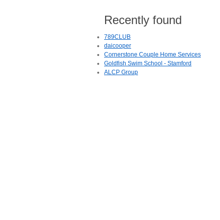
Recently found
789CLUB
daicooper
Cornerstone Couple Home Services
Goldfish Swim School - Stamford
ALCP Group