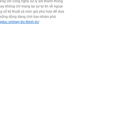
iếng với công nghệ xử lý âm thanh thông
nay không chỉ mang lại sự tự tin về ngoại
ng số kỹ thuật và mức giá phù hợp để đưa
anh sống động đang chờ bạn khám phá
gduc.vn/may-tro-thinh-iic/