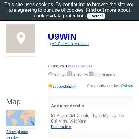
This site uses cookies. By continuing to browse the site you
are agreeing to our use of cookies. Find out more about
cookies/data protection
.
U9WIN
in
Hồ Chí Minh, Vietnam
Category
:
Local business
8
views
0
shares
0
comments
Created/changed by:
u9winvin
set bookmark!
Map
Address details
51 Phạm Viết Chánh, Thạnh Mỹ Tây, Hồ
Chí Minh, Việt Nam
Print route »
Show places
nearby