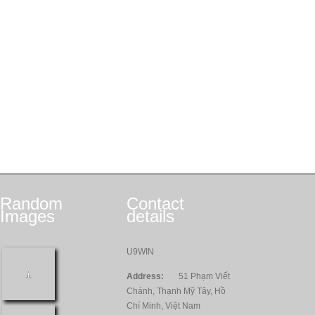
Random
Contact
Images
details
U9WIN
Address:
51 Phạm Viết
Chánh, Thạnh Mỹ Tây, Hồ
Chí Minh, Việt Nam