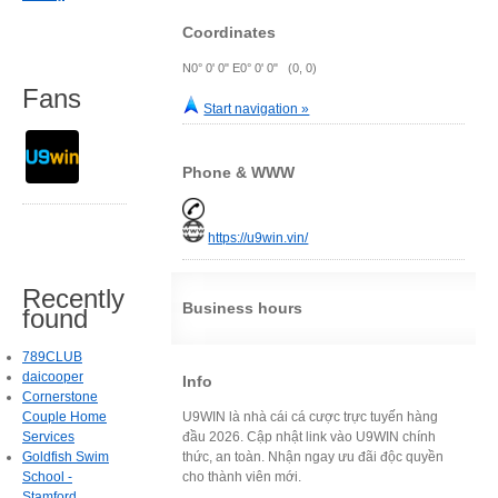
Coordinates
N0° 0' 0" E0° 0' 0" (0, 0)
Fans
Start navigation »
Phone & WWW
https://u9win.vin/
Recently
Business hours
found
789CLUB
daicooper
Info
Cornerstone
Couple Home
U9WIN là nhà cái cá cược trực tuyến hàng
Services
đầu 2026. Cập nhật link vào U9WIN chính
Goldfish Swim
thức, an toàn. Nhận ngay ưu đãi độc quyền
School -
cho thành viên mới.
Stamford