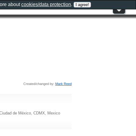
more about
cookies/data protection
.
Created/changed by:
Mark Reed
0 Ciudad de México, CDMX, Mexico