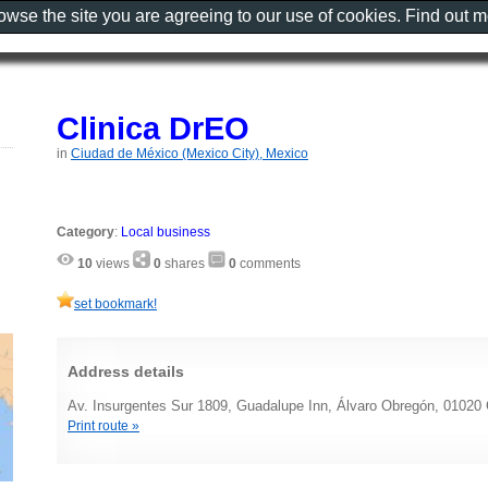
rowse the site you are agreeing to our use of cookies. Find out 
Clinica DrEO
in
Ciudad de México (Mexico City), Mexico
Category
:
Local business
10
views
0
shares
0
comments
set bookmark!
Address details
Av. Insurgentes Sur 1809, Guadalupe Inn, Álvaro Obregón, 0102
Print route »