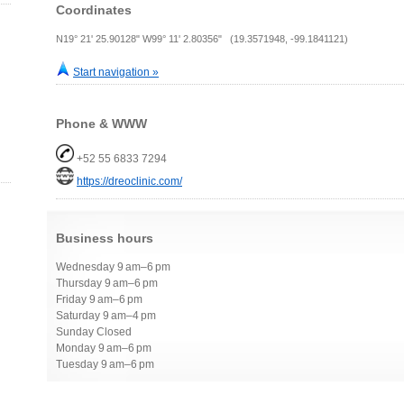
Coordinates
N19° 21' 25.90128" W99° 11' 2.80356" (19.3571948, -99.1841121)
Start navigation »
Phone & WWW
+52 55 6833 7294
https://dreoclinic.com/
Business hours
Wednesday 9 am–6 pm
Thursday 9 am–6 pm
Friday 9 am–6 pm
Saturday 9 am–4 pm
Sunday Closed
Monday 9 am–6 pm
Tuesday 9 am–6 pm