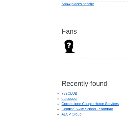
Show places nearby
Fans
Recently found
789CLUB
daicooper
Cornerstone Couple Home Services
Goldfish Swim School - Stamford
ALCP Group