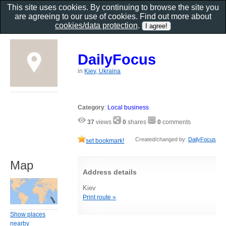
This site uses cookies. By continuing to browse the site you
are agreeing to our use of cookies. Find out more about
cookies/data protection
.
DailyFocus
in
Kiev, Ukraina
Category
:
Local business
37
views
0
shares
0
comments
Created/changed by:
DailyFocus
set bookmark!
Map
Address details
Kiev
Print route »
Show places
nearby