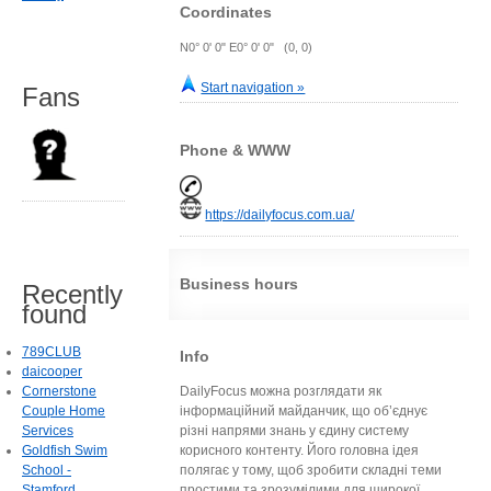
Coordinates
N0° 0' 0" E0° 0' 0" (0, 0)
Start navigation »
Fans
Phone & WWW
https://dailyfocus.com.ua/
Business hours
Recently
found
789CLUB
Info
daicooper
Cornerstone
DailyFocus можна розглядати як
Couple Home
інформаційний майданчик, що об’єднує
Services
різні напрями знань у єдину систему
Goldfish Swim
корисного контенту. Його головна ідея
School -
полягає у тому, щоб зробити складні теми
Stamford
простими та зрозумілими для широкої