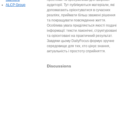
ALCP Group
аудиторії. Тут публікуються матеріали, які
допомагають орієнтуватися в сучасних
реаліях, приймати більш зважені рішення
та покращувати повсякденне життя.
Особлива увага приділяється якості подачі
інформації: тексти лаконічні, структуровані
та орієнтовані на практичний результат.
Завдяки цьому DailyFocus формує зручне
середовище для тих, хто цінує знання,
актуальність і простоту сприйняття.
Discussions