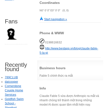
Coordinates
N0° 0' 0" E0° 0' 0" (0, 0)
Start navigation »
Fans
Phone & WWW
0198616632
http://www.bestapp.vn/blog/claude-fable-
5-la-gi
Recently
found
Business hours
Fable 5 chính thức ra mắt
789CLUB
daicooper
Cornerstone
Info
Couple Home
Services
Claude Fable 5 vừa được Anthropic ra mắt và
Goldfish Swim
nhanh chóng trở thành một trong những
School -
model AI được quan tâm nhất hiện nay.
Stamford