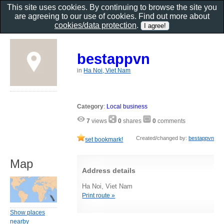
This site uses cookies. By continuing to browse the site you
are agreeing to our use of cookies. Find out more about
cookies/data protection
.
bestappvn
in
Ha Noi, Viet Nam
Category
:
Local business
7
views
0
shares
0
comments
Created/changed by:
bestappvn
set bookmark!
Map
Address details
Ha Noi, Viet Nam
Print route »
Show places
nearby