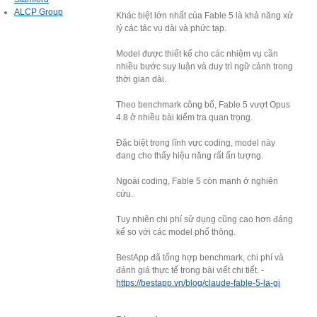
ALCP Group
Khác biệt lớn nhất của Fable 5 là khả năng xử
lý các tác vụ dài và phức tạp.
Model được thiết kế cho các nhiệm vụ cần
nhiều bước suy luận và duy trì ngữ cảnh trong
thời gian dài.
Theo benchmark công bố, Fable 5 vượt Opus
4.8 ở nhiều bài kiểm tra quan trọng.
Đặc biệt trong lĩnh vực coding, model này
đang cho thấy hiệu năng rất ấn tượng.
Ngoài coding, Fable 5 còn mạnh ở nghiên
cứu.
Tuy nhiên chi phí sử dụng cũng cao hơn đáng
kể so với các model phổ thông.
BestApp đã tổng hợp benchmark, chi phí và
đánh giá thực tế trong bài viết chi tiết. -
https://bestapp.vn/blog/claude-fable-5-la-gi