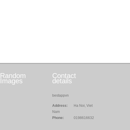
Random
Contact
Images
details
bestappvn
Address:
Ha Noi, Viet
Nam
Phone:
0198616632