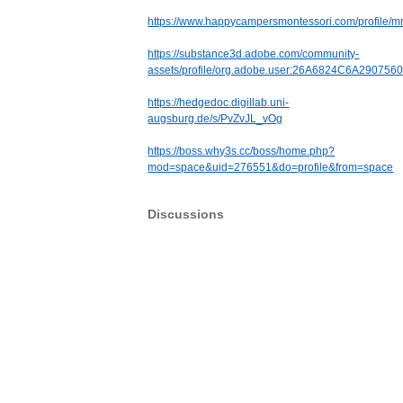
https://www.happycampersmontessori.com/profile/m
https://substance3d.adobe.com/community-
assets/profile/org.adobe.user:26A6824C6A2907
https://hedgedoc.digillab.uni-
augsburg.de/s/PvZvJL_vOg
https://boss.why3s.cc/boss/home.php?
mod=space&uid=276551&do=profile&from=space
Discussions