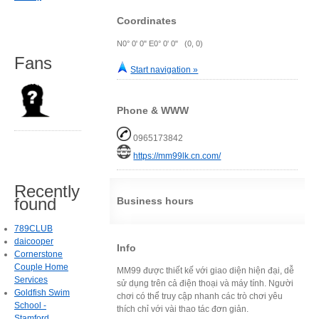
Coordinates
N0° 0' 0" E0° 0' 0" (0, 0)
Fans
Start navigation »
Phone & WWW
0965173842
https://mm99lk.cn.com/
Recently
found
Business hours
789CLUB
daicooper
Info
Cornerstone
Couple Home
MM99 được thiết kế với giao diện hiện đại, dễ
Services
sử dụng trên cả điện thoại và máy tính. Người
Goldfish Swim
chơi có thể truy cập nhanh các trò chơi yêu
School -
thích chỉ với vài thao tác đơn giản.
Stamford