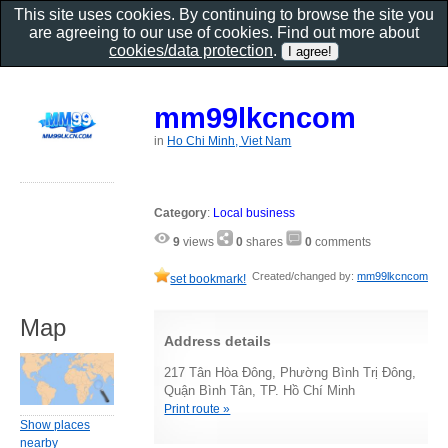
This site uses cookies. By continuing to browse the site you
are agreeing to our use of cookies. Find out more about
cookies/data protection
.
mm99lkcncom
in
Ho Chi Minh, Viet Nam
Category
:
Local business
9
views
0
shares
0
comments
Created/changed by:
mm99lkcncom
set bookmark!
Map
Address details
217 Tân Hòa Đông, Phường Bình Trị Đông,
Quận Bình Tân, TP. Hồ Chí Minh
Print route »
Show places
nearby