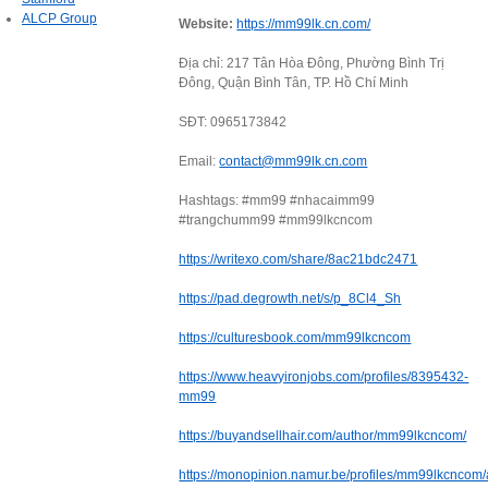
ALCP Group
Website:
https://mm99lk.cn.com/
Địa chỉ: 217 Tân Hòa Đông, Phường Bình Trị
Đông, Quận Bình Tân, TP. Hồ Chí Minh
SĐT: 0965173842
Email:
contact@mm99lk.cn.com
Hashtags: #mm99 #nhacaimm99
#trangchumm99 #mm99lkcncom
https://writexo.com/share/8ac21bdc2471
https://pad.degrowth.net/s/p_8Cl4_Sh
https://culturesbook.com/mm99lkcncom
https://www.heavyironjobs.com/profiles/8395432-
mm99
https://buyandsellhair.com/author/mm99lkcncom/
https://monopinion.namur.be/profiles/mm99lkcncom/a