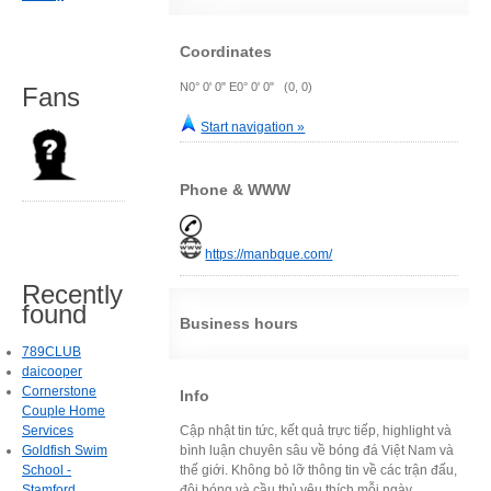
Coordinates
N0° 0' 0" E0° 0' 0" (0, 0)
Fans
Start navigation »
Phone & WWW
https://manbque.com/
Recently
found
Business hours
789CLUB
daicooper
Cornerstone
Info
Couple Home
Services
Cập nhật tin tức, kết quả trực tiếp, highlight và
Goldfish Swim
bình luận chuyên sâu về bóng đá Việt Nam và
School -
thế giới. Không bỏ lỡ thông tin về các trận đấu,
Stamford
đội bóng và cầu thủ yêu thích mỗi ngày.