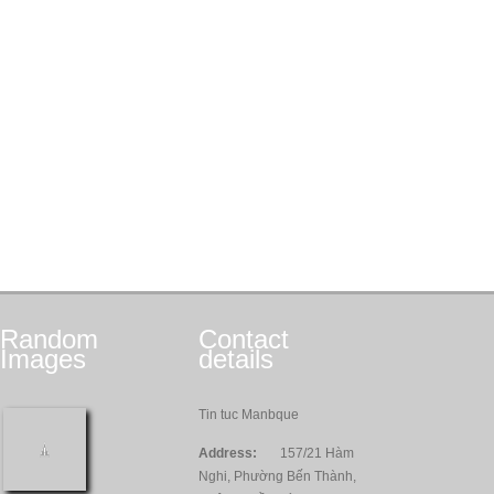
Random
Contact
Images
details
Tin tuc Manbque
Address:
157/21 Hàm
Nghi, Phường Bến Thành,