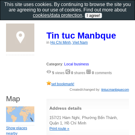
This site uses cookies. By continuing to browse the site you
are agreeing to our use of cookies. Find out more about
cookies/data protection
.
Tin tuc Manbque
in
Ho Chi Minh, Viet Nam
Category
:
Local business
5
views
0
shares
0
comments
set bookmark!
Created/changed by:
tintucmanbquecom
Map
Address details
157/21 Hàm Nghi, Phường Bến Thành,
Quận 1, Hồ Chí Minh
Show places
Print route »
nearby