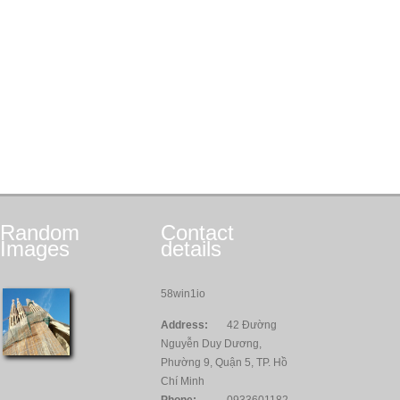
Random
Contact
Images
details
58win1io
Address:
42 Đường
Nguyễn Duy Dương,
Phường 9, Quận 5, TP. Hồ
Chí Minh