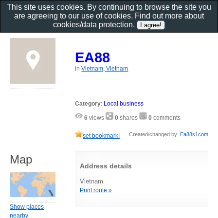
This site uses cookies. By continuing to browse the site you
are agreeing to our use of cookies. Find out more about
cookies/data protection
.
EA88
in
Vietnam, Vietnam
Category
:
Local business
6
views
0
shares
0
comments
Created/changed by:
Ea88s1com
set bookmark!
Map
Address details
Vietnam
Print route »
Show places
nearby