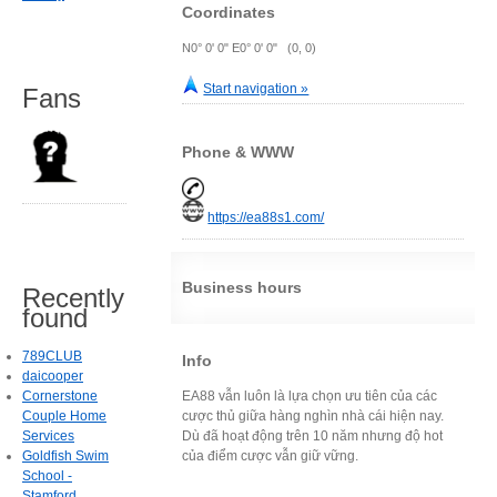
Coordinates
N0° 0' 0" E0° 0' 0" (0, 0)
Start navigation »
Fans
Phone & WWW
https://ea88s1.com/
Business hours
Recently
found
789CLUB
Info
daicooper
Cornerstone
EA88 vẫn luôn là lựa chọn ưu tiên của các
Couple Home
cược thủ giữa hàng nghìn nhà cái hiện nay.
Services
Dù đã hoạt động trên 10 năm nhưng độ hot
Goldfish Swim
của điểm cược vẫn giữ vững.
School -
Stamford