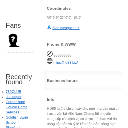
Coordinates
N0° 0' 0" E0° 0' 0" (0, 0)
Fans
Start navigation »
Phone & WWW
868888888
https://hd88.biz/
Recently
found
Business hours
789CLUB
daicooper
Info
Cornerstone
Couple Home
HD88 là địa chỉ tin cậy cho mọi nhu cầu giải trí
Services
trực tuyến tại Việt Nam. Chúng tôi chuyên
Goldfish Swim
cung cấp các dịch vụ cá cược thể thao với đa
School -
dạng bộ môn và tỷ lệ kèo hấp dẫn, sòng bạc
Stamford