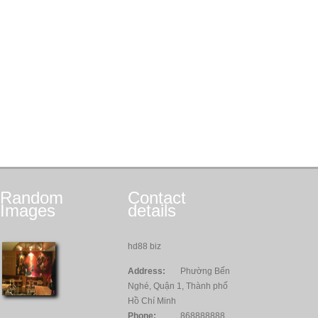
Random
Contact
Images
details
hd88 biz
Address:
Phường Bến
Nghé, Quận 1, Thành phố
Hồ Chí Minh
Phone:
868888888