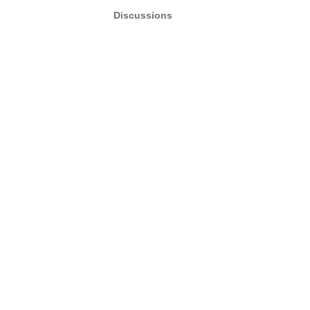
Discussions