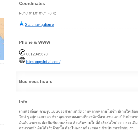
Coordinates
N0° 0' 0" E0° 0' 0" (0, 0)
Start navigation »
Phone & WWW
0812345678
https://pgslot-ai.com/
Business hours
Info
เกมพีจีสล็อต ด้วยรูปแบบของตัวเกมที่มีความหลากหลาย ไม่ซ้ำ มีเกมให้เลื
ใหม่ ๆ อยู่ตลอดเวลา ด้วยคุณภาพของเกมที่กราฟิกที่สวยงาม และมีโบนัสมา
อันดับแรกของนักเดิมพันเกมสล็อต สำหรับท่านใดที่กำลังสนใจต้องการจะเดิมพ
สามารถทำเงินได้จริงด้วยนั้น ต้องไม่พลาดที่จะสมัครเข้าเป็นสมาชิกกับเรา