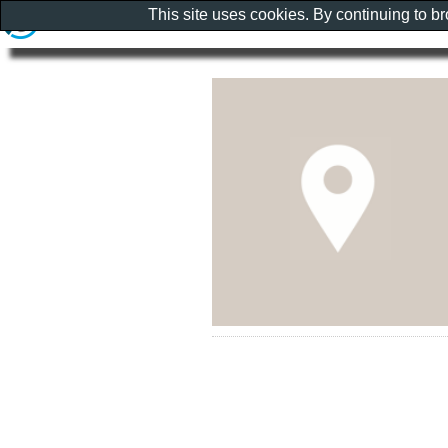
This site uses cookies. By continuing to b