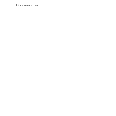
Discussions