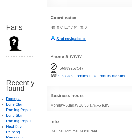
Coordinates
Fans
N0° 0' 0" E0° 0' 0" (0, 0)
Start navigation »
Phone & WWW
+56989267547
https://los-hornitos-restaurant.localo.site/
Recently
found
Business hours
Reempa
Lone Star
Monday-Sunday 10:30 a.m.–6 p.m.
Roofing Repair
Lone Star
Info
Roofing Repair
Next Day
De Los Hornitos Restaurant
Painting
Remodeling