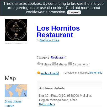
This site uses cookies. By continuing to browse the site you
are agreeing to our use of cookies. Find out more about
cookies/data protection
.
Los Hornitos
Restaurant
in
Melipilla, Chile
Category
:
Restaurant
5
views
0
shares
0
comments
Created/changed by:
loshornitos
set bookmark!
Map
Address details
Km 20 - Ruta G-60, 9580000 Melipilla,
Región Metropolitana, Chile
Show places
Print route »
nearby