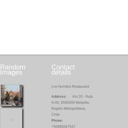
Random
Contact
Images
details
Los Hornitos Restaurant
Address:
Km 20 - Ruta
G-60, 9580000 Melipilla,
Región Metropolitana,
Chile
Phone:
+56989267547