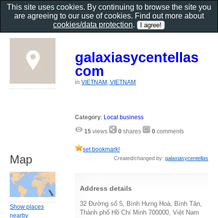
This site uses cookies. By continuing to browse the site you
are agreeing to our use of cookies. Find out more about
cookies/data protection
.
galaxiasycentellas
com
in
VIETNAM, VIETNAM
Category
:
Local business
15
views
0
shares
0
comments
set bookmark!
Map
Created/changed by:
galaxiasycentellas
Address details
32 Đường số 5, Bình Hưng Hoà, Bình Tân,
Show places
Thành phố Hồ Chí Minh 700000, Việt Nam
nearby