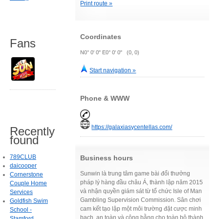
Print route »
Coordinates
Fans
N0° 0' 0" E0° 0' 0" (0, 0)
Start navigation »
Phone & WWW
https://galaxiasycentellas.com/
Recently
found
789CLUB
Business hours
daicooper
Sunwin là trung tâm game bài đổi thưởng
Cornerstone
pháp lý hàng đầu châu Á, thành lập năm 2015
Couple Home
và nhận quyền giám sát từ tổ chức Isle of Man
Services
Gambling Supervision Commission. Sân chơi
Goldfish Swim
cam kết tạo lập một môi trường đặt cược minh
School -
bạch, an toàn và công bằng cho toàn bộ thành
Stamford