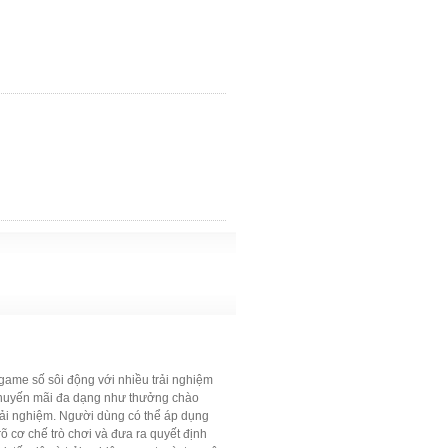
 game số sôi động với nhiều trải nghiệm
 khuyến mãi đa dạng như thưởng chào
trải nghiệm. Người dùng có thể áp dụng
õ cơ chế trò chơi và đưa ra quyết định