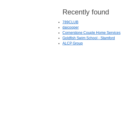
Recently found
789CLUB
daicooper
Cornerstone Couple Home Services
Goldfish Swim School - Stamford
ALCP Group