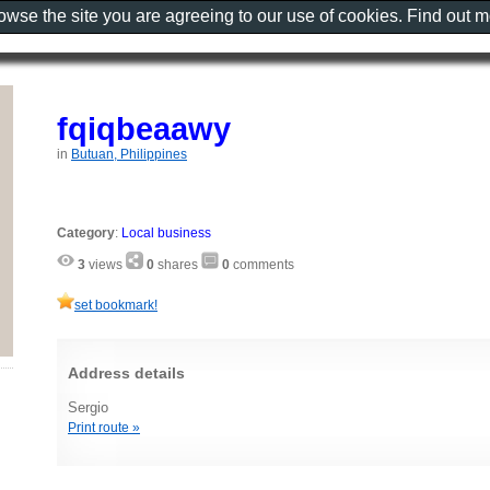
rowse the site you are agreeing to our use of cookies. Find out 
fqiqbeaawy
in
Butuan, Philippines
Category
:
Local business
3
views
0
shares
0
comments
set bookmark!
Address details
Sergio
Print route »