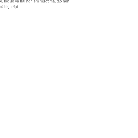
i, tốc độ và trải nghiệm mượt mà, tạo nên
hủ hiện đại.