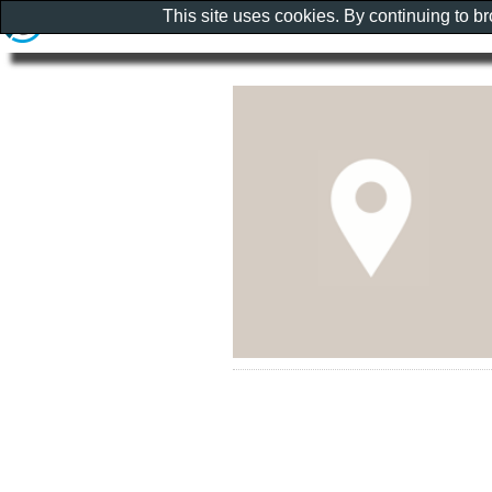
This site uses cookies. By continuing to b