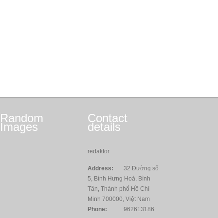
Random
Contact
Images
details
redaktor
Address:
32 Đường số
5, Bình Hưng Hoà, Bình
Tân, Thành phố Hồ Chí
Minh 700000, Việt Nam
Phone:
962613186