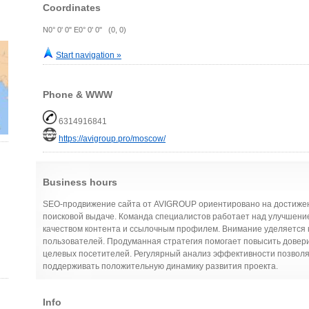
Coordinates
N0° 0' 0" E0° 0' 0" (0, 0)
Start navigation »
Phone & WWW
6314916841
https://avigroup.pro/moscow/
Business hours
SEO-продвижение сайта от AVIGROUP ориентировано на достижен
поисковой выдаче. Команда специалистов работает над улучшени
качеством контента и ссылочным профилем. Внимание уделяется к
пользователей. Продуманная стратегия помогает повысить доверие
целевых посетителей. Регулярный анализ эффективности позволя
поддерживать положительную динамику развития проекта.
Info