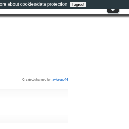
more about
cookies/data protection
.
Created/changed by:
avigroup44