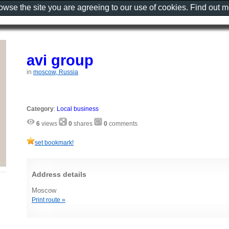
rowse the site you are agreeing to our use of cookies. Find out 
avi group
in
moscow, Russia
Category
:
Local business
6
views
0
shares
0
comments
set bookmark!
Address details
Moscow
Print route »