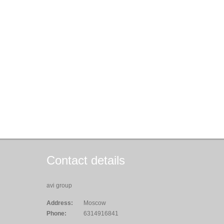
Contact details
avi group
Address:
Moscow
Phone:
6314916841