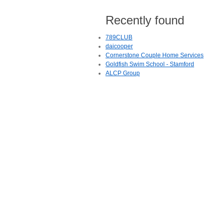
Recently found
789CLUB
daicooper
Cornerstone Couple Home Services
Goldfish Swim School - Stamford
ALCP Group