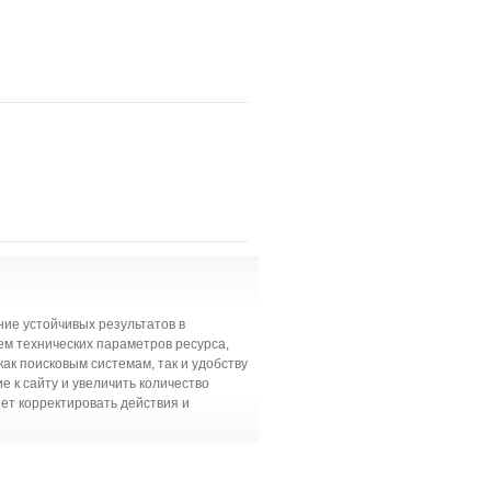
ие устойчивых результатов в
ем технических параметров ресурса,
ак поисковым системам, так и удобству
 к сайту и увеличить количество
ет корректировать действия и