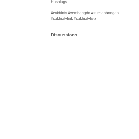
Hashtags
#cakhiatv #xembongda #tructiepbongda
#cakhiatvlink #cakhiatvlive
Discussions