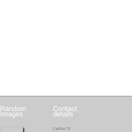
Random
Contact
Images
details
CaKhia TV