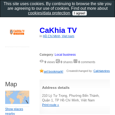
This site uses cookies. By continuing to browse the site you
are agreeing to our use of cookies. Find out more about
cookies/data protection
.
CaKhia TV
in
Hồ Chí Minh, Viet nam
Category
:
Local business
9
views
0
shares
0
comments
Created/changed by:
Cakhiatvtires
set bookmark!
Map
Address details
210 Lý Tự Trọng, Phường Bến Thành,
Quận 1, TP Hồ Chí Minh, Việt Nam
Print route »
Show places
nearby