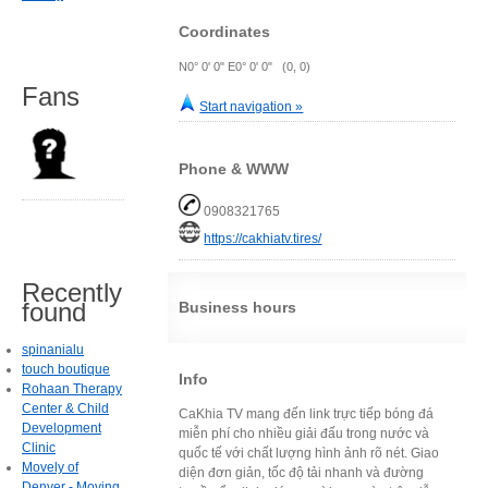
Coordinates
N0° 0' 0" E0° 0' 0" (0, 0)
Fans
Start navigation »
Phone & WWW
0908321765
https://cakhiatv.tires/
Recently
found
Business hours
spinanialu
touch boutique
Info
Rohaan Therapy
Center & Child
CaKhia TV mang đến link trực tiếp bóng đá
Development
miễn phí cho nhiều giải đấu trong nước và
Clinic
quốc tế với chất lượng hình ảnh rõ nét. Giao
Movely of
diện đơn giản, tốc độ tải nhanh và đường
Denver - Moving