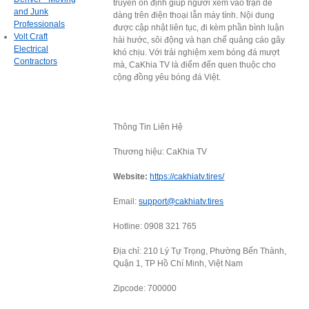
truyền ổn định giúp người xem vào trận dễ
and Junk
dàng trên điện thoại lẫn máy tính. Nội dung
Professionals
được cập nhật liên tục, đi kèm phần bình luận
Volt Craft
hài hước, sôi động và hạn chế quảng cáo gây
Electrical
khó chịu. Với trải nghiệm xem bóng đá mượt
Contractors
mà, CaKhia TV là điểm đến quen thuộc cho
cộng đồng yêu bóng đá Việt.
Thông Tin Liên Hệ
Thương hiệu: CaKhia TV
Website:
https://cakhiatv.tires/
Email:
support@cakhiatv.tires
Hotline: 0908 321 765
Địa chỉ: 210 Lý Tự Trọng, Phường Bến Thành,
Quận 1, TP Hồ Chí Minh, Việt Nam
Zipcode: 700000