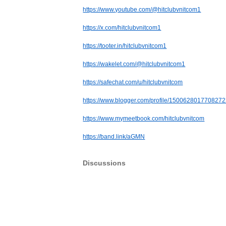
https://www.youtube.com/@hitclubvnitcom1
https://x.com/hitclubvnitcom1
https://tooter.in/hitclubvnitcom1
https://wakelet.com/@hitclubvnitcom1
https://safechat.com/u/hitclubvnitcom
https://www.blogger.com/profile/150062801770827
https://www.mymeetbook.com/hitclubvnitcom
https://band.link/aGMN
Discussions