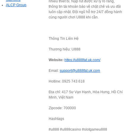
nhiều thiết bị. Nạp rút được xử lý rõ ràng,
ALCP Group
thông tin tài khoản bảo vệ chặt chẽ và ưu đãi
luôn cập nhật. Đội ngũ hỗ trợ 24/7 đồng hành
cùng người chơi U888 khi cần.
Thông Tin Liên Hệ
Thương hiệu: U888
Website:
https://u888fat.uk.com/
Email:
support@u888fat.uk.com
Hotline: 0925 743 618
Địa chỉ: 417 Sư Vạn Hạnh, Hòa Hưng, Hồ Chí
Minh, Việt Nam
Zipcode: 700000
Hashtags
#u888 #u888casino #slotgameu888