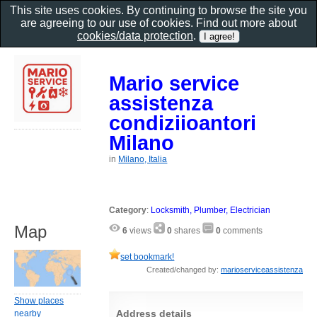
This site uses cookies. By continuing to browse the site you
are agreeing to our use of cookies. Find out more about
cookies/data protection
.
Mario service
assistenza
condiziioantori
Milano
in
Milano, Italia
Category
:
Locksmith, Plumber, Electrician
Map
6
views
0
shares
0
comments
set bookmark!
Created/changed by:
marioserviceassistenza
Show places
Address details
nearby