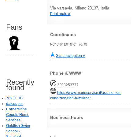
Via varsavia, Milano 20137, Italia
Print route »
Fans
Coordinates
N0° 0' 0" E0° 0' 0" (0, 0)
Start navigation »
Phone & WWW
Recently
3203253777
found
https://www.marioservice.it/assistenza-
condizionatori-a-milano/
789CLUB
daicooper
Cornerstone
Couple Home
Business hours
Services
Goldfish Swim
School -
Stamford