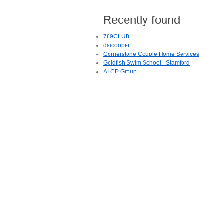
Recently found
789CLUB
daicooper
Cornerstone Couple Home Services
Goldfish Swim School - Stamford
ALCP Group