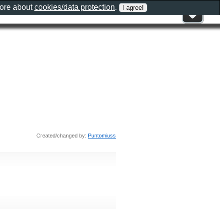
more about
cookies/data protection
.
Created/changed by:
Puntomiuss