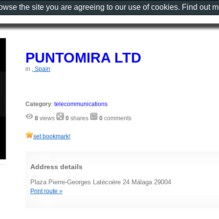
rowse the site you are agreeing to our use of cookies. Find out 
PUNTOMIRA LTD
in
, Spain
Category
:
telecommunications
8
views
0
shares
0
comments
set bookmark!
Address details
Plaza Pierre-Georges Latécoère 24 Málaga 29004
Print route »