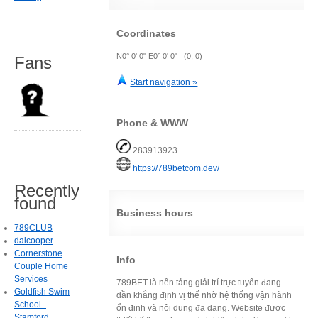
Coordinates
N0° 0' 0" E0° 0' 0" (0, 0)
Fans
Start navigation »
Phone & WWW
283913923
https://789betcom.dev/
Recently
found
Business hours
789CLUB
daicooper
Cornerstone
Info
Couple Home
Services
789BET là nền tảng giải trí trực tuyến đang
Goldfish Swim
dần khẳng định vị thế nhờ hệ thống vận hành
School -
ổn định và nội dung đa dạng. Website được
Stamford