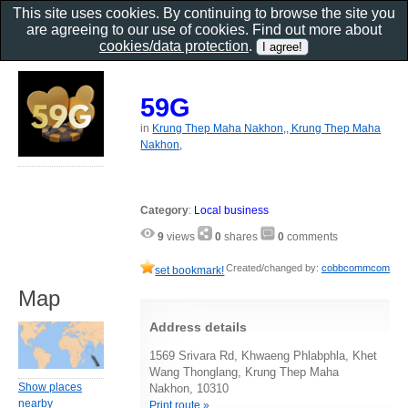
This site uses cookies. By continuing to browse the site you
are agreeing to our use of cookies. Find out more about
cookies/data protection
.
59G
in
Krung Thep Maha Nakhon,, Krung Thep Maha
Nakhon,
Category
:
Local business
9
views
0
shares
0
comments
Created/changed by:
cobbcommcom
set bookmark!
Map
Address details
1569 Srivara Rd, Khwaeng Phlabphla, Khet
Wang Thonglang, Krung Thep Maha
Show places
Nakhon, 10310
nearby
Print route »