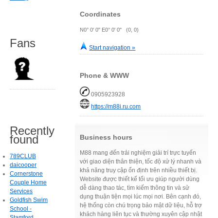
Coordinates
N0° 0' 0" E0° 0' 0" (0, 0)
Fans
Start navigation »
Phone & WWW
0905923928
https://m88i.ru.com
Recently
found
Business hours
M88 mang đến trải nghiệm giải trí trực tuyến
789CLUB
với giao diện thân thiện, tốc độ xử lý nhanh và
daicooper
khả năng truy cập ổn định trên nhiều thiết bị.
Cornerstone
Website được thiết kế tối ưu giúp người dùng
Couple Home
dễ dàng thao tác, tìm kiếm thông tin và sử
Services
dụng thuận tiện mọi lúc mọi nơi. Bên cạnh đó,
Goldfish Swim
hệ thống còn chú trọng bảo mật dữ liệu, hỗ trợ
School -
khách hàng liên tục và thường xuyên cập nhật
Stamford