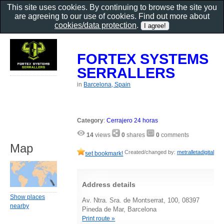
This site uses cookies. By continuing to browse the site you
are agreeing to our use of cookies. Find out more about
cookies/data protection
.
FORTEX SYSTEMS
SERRALLERS
in
Barcelona, Spain
Category
:
Cerrajero 24 horas
14
views
0
shares
0
comments
Map
Created/changed by:
metralletadigital
set bookmark!
Address details
Show places
Av. Ntra. Sra. de Montserrat, 100, 08397
nearby
Pineda de Mar, Barcelona
Print route »