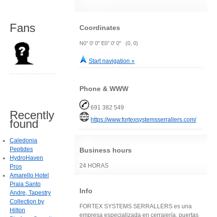
Fans
Coordinates
N0° 0' 0" E0° 0' 0" (0, 0)
Start navigation »
Phone & WWW
691 382 549
Recently
https://www.fortexsystemsserrallers.com/
found
Caledonia
Peptides
Business hours
HydroHaven
24 HORAS
Pros
Amarello Hotel
Praia Santo
Info
Andre, Tapestry
Collection by
FORTEX SYSTEMS SERRALLERS es una
Hilton
empresa especializada en cerrajería, puertas