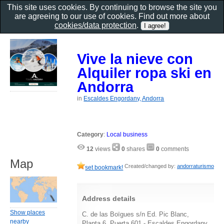
This site uses cookies. By continuing to browse the site you
are agreeing to our use of cookies. Find out more about
cookies/data protection
.
Vive la nieve con
Alquiler ropa ski en
Andorra
in
Escaldes Engordany, Andorra
Category
:
Local business
12
views
0
shares
0
comments
Map
Created/changed by:
andorraturismo
set bookmark!
Address details
Show places
C. de las Boïgues s/n Ed. Pic Blanc,
nearby
Planta 6, Puerta 601 - Escaldes Engordany