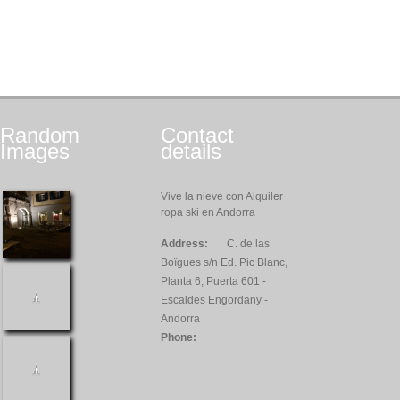
Random
Contact
Images
details
Vive la nieve con Alquiler
ropa ski en Andorra
Address:
C. de las
Boïgues s/n Ed. Pic Blanc,
Planta 6, Puerta 601 -
Escaldes Engordany -
Andorra
Phone: