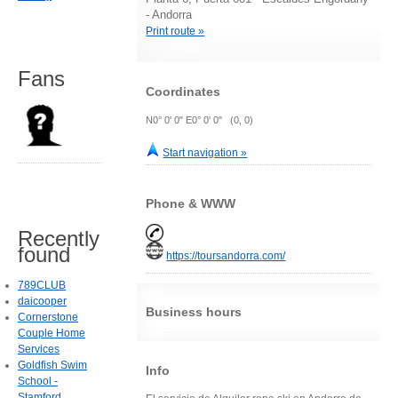
- Andorra
Print route »
Fans
Coordinates
N0° 0' 0" E0° 0' 0" (0, 0)
Start navigation »
Phone & WWW
Recently
found
https://toursandorra.com/
789CLUB
daicooper
Business hours
Cornerstone
Couple Home
Services
Goldfish Swim
Info
School -
Stamford