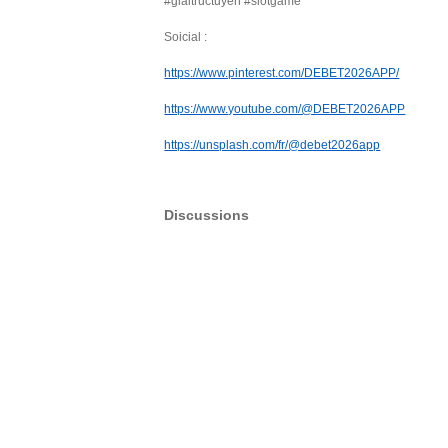
#giaitructuyen #slotgame
Soicial :
https://www.pinterest.com/DEBET2026APP/
https://www.youtube.com/@DEBET2026APP
https://unsplash.com/fr/@debet2026app
Discussions