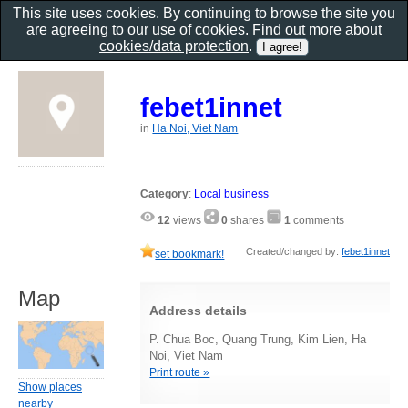
This site uses cookies. By continuing to browse the site you
are agreeing to our use of cookies. Find out more about
cookies/data protection
.
febet1innet
in
Ha Noi, Viet Nam
Category
:
Local business
12
views
0
shares
1
comments
Created/changed by:
febet1innet
set bookmark!
Map
Address details
P. Chua Boc, Quang Trung, Kim Lien, Ha
Noi, Viet Nam
Print route »
Show places
nearby