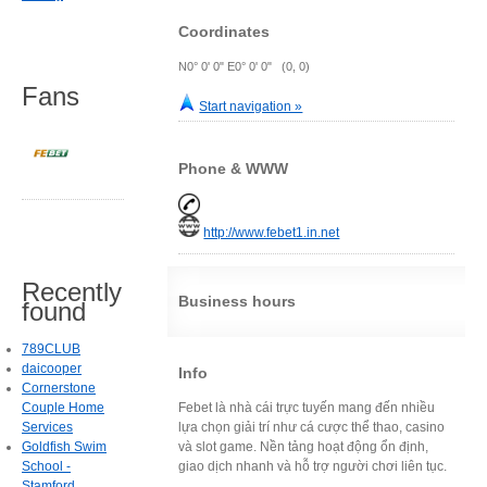
Coordinates
N0° 0' 0" E0° 0' 0" (0, 0)
Fans
Start navigation »
Phone & WWW
http://www.febet1.in.net
Recently
Business hours
found
789CLUB
daicooper
Info
Cornerstone
Couple Home
Febet là nhà cái trực tuyến mang đến nhiều
Services
lựa chọn giải trí như cá cược thể thao, casino
Goldfish Swim
và slot game. Nền tảng hoạt động ổn định,
School -
giao dịch nhanh và hỗ trợ người chơi liên tục.
Stamford