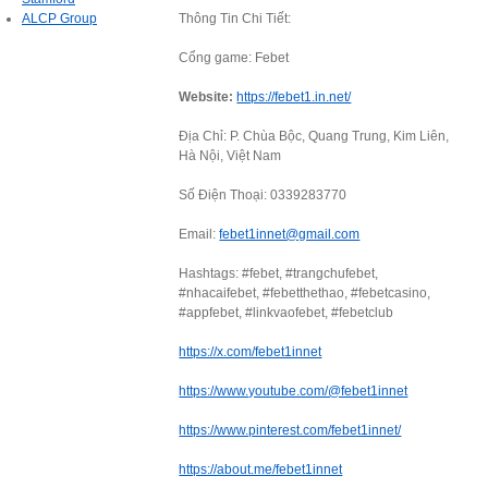
ALCP Group
Thông Tin Chi Tiết:
Cổng game: Febet
Website:
https://febet1.in.net/
Địa Chỉ: P. Chùa Bộc, Quang Trung, Kim Liên,
Hà Nội, Việt Nam
Số Điện Thoại: 0339283770
Email:
febet1innet@gmail.com
Hashtags: #febet, #trangchufebet,
#nhacaifebet, #febetthethao, #febetcasino,
#appfebet, #linkvaofebet, #febetclub
https://x.com/febet1innet
https://www.youtube.com/@febet1innet
https://www.pinterest.com/febet1innet/
https://about.me/febet1innet