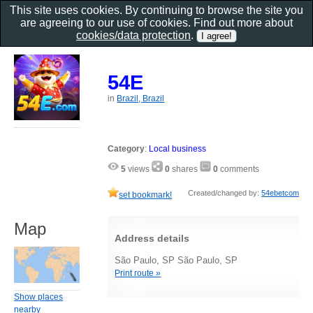
This site uses cookies. By continuing to browse the site you
are agreeing to our use of cookies. Find out more about
cookies/data protection
.
54E
in
Brazil, Brazil
Category
:
Local business
5
views
0
shares
0
comments
Created/changed by:
54ebetcom
set bookmark!
Map
Address details
São Paulo, SP São Paulo, SP
Print route »
Show places
nearby