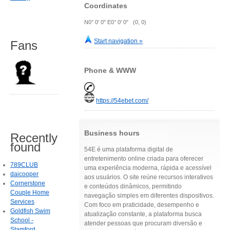
Coordinates
N0° 0' 0" E0° 0' 0" (0, 0)
Start navigation »
Fans
Phone & WWW
https://54ebet.com/
Business hours
Recently
found
54E é uma plataforma digital de
entretenimento online criada para oferecer
789CLUB
uma experiência moderna, rápida e acessível
daicooper
aos usuários. O site reúne recursos interativos
Cornerstone
e conteúdos dinâmicos, permitindo
Couple Home
navegação simples em diferentes dispositivos.
Services
Com foco em praticidade, desempenho e
Goldfish Swim
atualização constante, a plataforma busca
School -
atender pessoas que procuram diversão e
Stamford