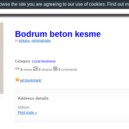
rowse the site you are agreeing to our use of cookies. Find out 
Bodrum beton kesme
in
ankara, yenimahalle
Category
:
Local business
8
views
0
shares
0
comments
set bookmark!
Address details
türkiye
Print route »