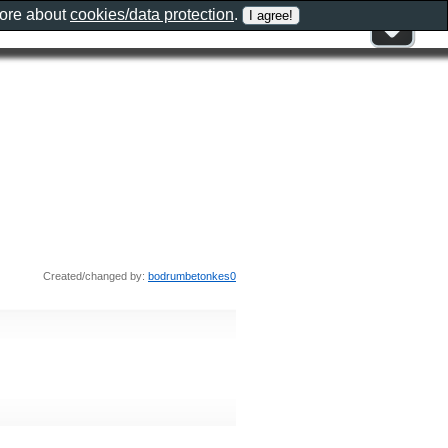
more about
cookies/data protection
.
Created/changed by:
bodrumbetonkes0