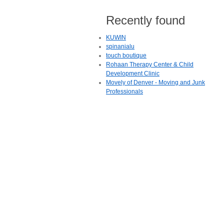
Recently found
KUWIN
spinanialu
touch boutique
Rohaan Therapy Center & Child
Development Clinic
Movely of Denver - Moving and Junk
Professionals