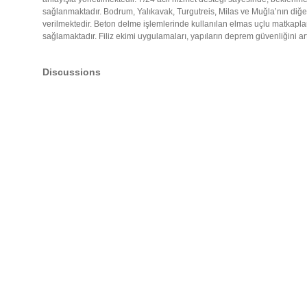
sağlanmaktadır. Bodrum, Yalıkavak, Turgutreis, Milas ve Muğla’nın diğer
verilmektedir. Beton delme işlemlerinde kullanılan elmas uçlu matkaplar
sağlamaktadır. Filiz ekimi uygulamaları, yapıların deprem güvenliğini art
Discussions