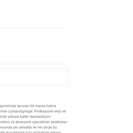
genelinde tanınan bir marka haline
erinde uzmanlaşmıştır. Profesyonel ekip ve
inde yüksek kalite standartlarını
ikleri ve deneyimli operatörler tarafından
arasında yer almakta ve her proje bu
medik durumlarda hızlı müdahale imkanı