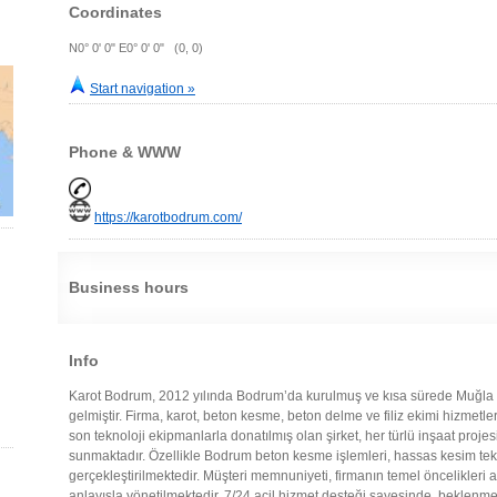
Coordinates
N0° 0' 0" E0° 0' 0" (0, 0)
Start navigation »
Phone & WWW
https://karotbodrum.com/
Business hours
Info
Karot Bodrum, 2012 yılında Bodrum’da kurulmuş ve kısa sürede Muğla 
gelmiştir. Firma, karot, beton kesme, beton delme ve filiz ekimi hizmetl
son teknoloji ekipmanlarla donatılmış olan şirket, her türlü inşaat projes
sunmaktadır. Özellikle Bodrum beton kesme işlemleri, hassas kesim tekn
gerçekleştirilmektedir. Müşteri memnuniyeti, firmanın temel öncelikleri 
anlayışla yönetilmektedir. 7/24 acil hizmet desteği sayesinde, beklen