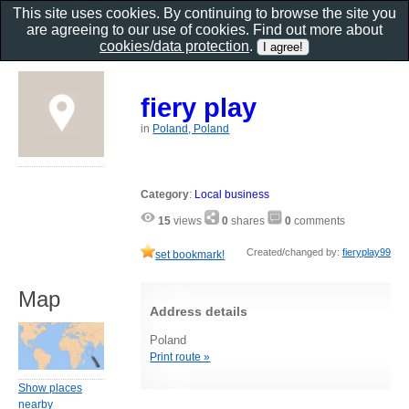
This site uses cookies. By continuing to browse the site you
are agreeing to our use of cookies. Find out more about
cookies/data protection
.
fiery play
in
Poland, Poland
Category
:
Local business
15
views
0
shares
0
comments
Created/changed by:
fieryplay99
set bookmark!
Map
Address details
Poland
Print route »
Show places
nearby