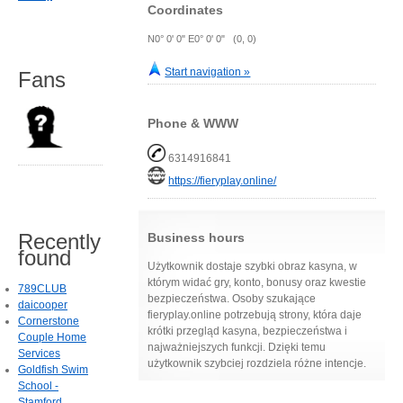
Coordinates
N0° 0' 0" E0° 0' 0" (0, 0)
Start navigation »
Fans
Phone & WWW
6314916841
https://fieryplay.online/
Recently
Business hours
found
Użytkownik dostaje szybki obraz kasyna, w
którym widać gry, konto, bonusy oraz kwestie
789CLUB
bezpieczeństwa. Osoby szukające
daicooper
fieryplay.online potrzebują strony, która daje
Cornerstone
krótki przegląd kasyna, bezpieczeństwa i
Couple Home
najważniejszych funkcji. Dzięki temu
Services
użytkownik szybciej rozdziela różne intencje.
Goldfish Swim
School -
Stamford