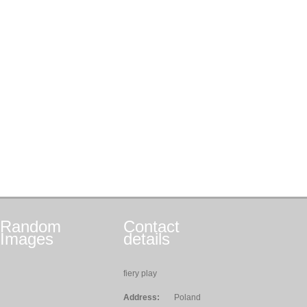
Random
Contact
Images
details
fiery play
Address:
Poland