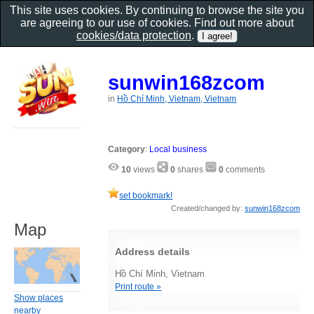
This site uses cookies. By continuing to browse the site you
are agreeing to our use of cookies. Find out more about
cookies/data protection
.
sunwin168zcom
in
Hồ Chí Minh, Vietnam, Vietnam
Category
:
Local business
10
views
0
shares
0
comments
set bookmark!
Created/changed by:
sunwin168zcom
Map
Address details
Hồ Chí Minh, Vietnam
Print route »
Show places
nearby