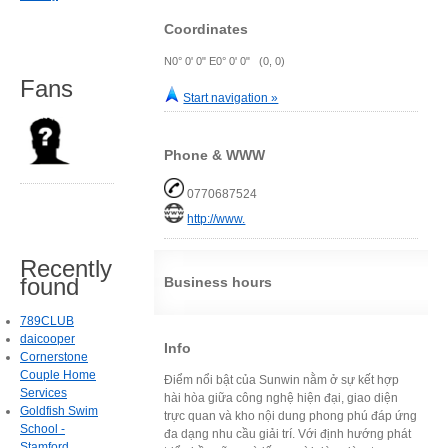
Coordinates
N0° 0' 0" E0° 0' 0" (0, 0)
Fans
Start navigation »
Phone & WWW
0770687524
http://www.
Recently
found
Business hours
789CLUB
daicooper
Info
Cornerstone
Couple Home
Điểm nổi bật của Sunwin nằm ở sự kết hợp
Services
hài hòa giữa công nghệ hiện đại, giao diện
Goldfish Swim
trực quan và kho nội dung phong phú đáp ứng
School -
đa dạng nhu cầu giải trí. Với định hướng phát
Stamford