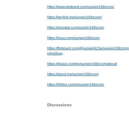
https://www.pinterest.com/sunwin168zcom/
https://heylink.me/sunwin168zcom/
https://gravatar.com/sunwin168zcom
https://issuu.com/sunwin168zcom
https://flipboard.com/@sunwin623e/sunwin168zcom
p4jut3qqy
https://disqus.com/by/sunwin168zcom/about/
https://about.me/sunwin168zcom
https://500px.com/p/sunwin168zcom
Discussions