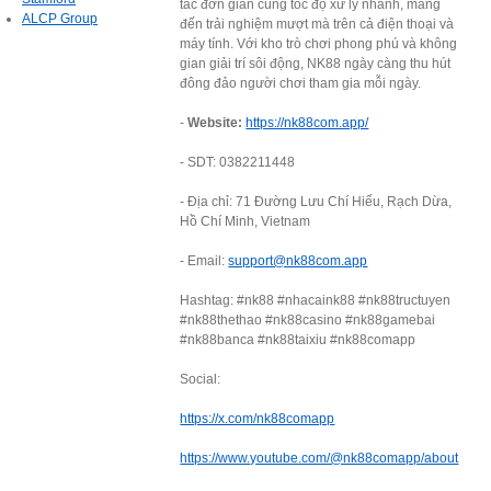
tác đơn giản cùng tốc độ xử lý nhanh, mang
ALCP Group
đến trải nghiệm mượt mà trên cả điện thoại và
máy tính. Với kho trò chơi phong phú và không
gian giải trí sôi động, NK88 ngày càng thu hút
đông đảo người chơi tham gia mỗi ngày.
-
Website:
https://nk88com.app/
- SDT: 0382211448
- Địa chỉ: 71 Đường Lưu Chí Hiếu, Rạch Dừa,
Hồ Chí Minh, Vietnam
- Email:
support@nk88com.app
Hashtag: #nk88 #nhacaink88 #nk88tructuyen
#nk88thethao #nk88casino #nk88gamebai
#nk88banca #nk88taixiu #nk88comapp
Social:
https://x.com/nk88comapp
https://www.youtube.com/@nk88comapp/about