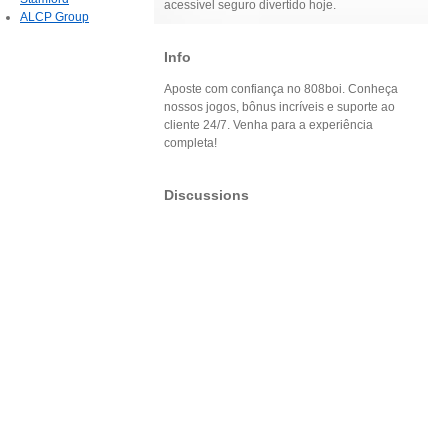
acessível seguro divertido hoje.
ALCP Group
Info
Aposte com confiança no 808boi. Conheça
nossos jogos, bônus incríveis e suporte ao
cliente 24/7. Venha para a experiência
completa!
Discussions