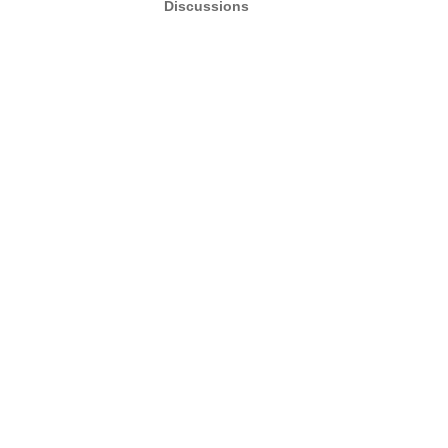
Discussions