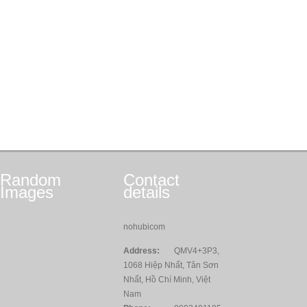
Random
Contact
Images
details
nohubicom
Address:
QMV4+3P3,
1068 Hiệp Nhất, Tân Sơn
Nhất, Hồ Chí Minh, Việt
Nam