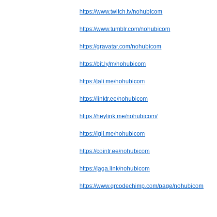
https://www.twitch.tv/nohubicom
https://www.tumblr.com/nohubicom
https://gravatar.com/nohubicom
https://bit.ly/m/nohubicom
https://jali.me/nohubicom
https://linktr.ee/nohubicom
https://heylink.me/nohubicom/
https://igli.me/nohubicom
https://cointr.ee/nohubicom
https://jaga.link/nohubicom
https://www.qrcodechimp.com/page/nohubicom